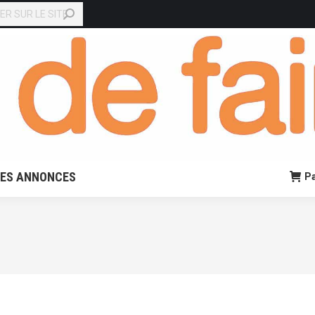
EN LIGNE
PETITES ANNONCES
Panier:
0,00
€
0
TES ANNONCES
Pa