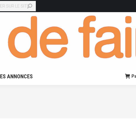
EN LIGNE
PETITES ANNONCES
Panier:
0,00
€
0
TES ANNONCES
Pa