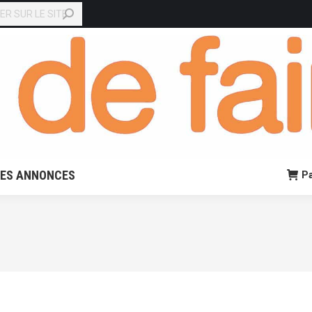
EN LIGNE
PETITES ANNONCES
Panier:
0,00
€
0
TES ANNONCES
Pa