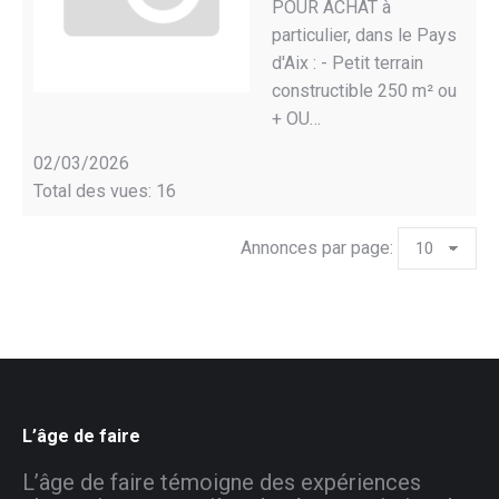
POUR ACHAT à
particulier, dans le Pays
d'Aix : - Petit terrain
constructible 250 m² ou
+ OU…
02/03/2026
Total des vues: 16
Annonces par page:
L’âge de faire
L’âge de faire témoigne des expériences