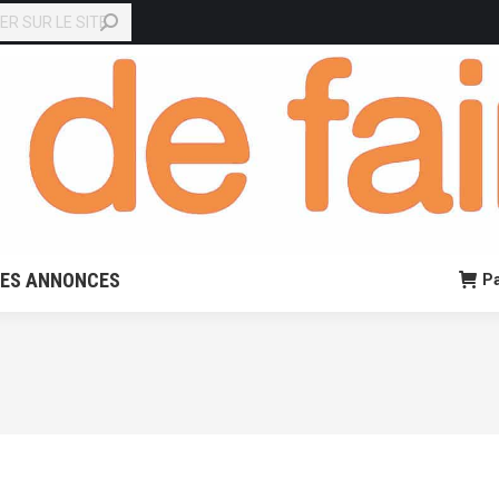
EN LIGNE
PETITES ANNONCES
Panier:
0,00
€
0
TES ANNONCES
Pa