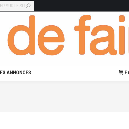
EN LIGNE
PETITES ANNONCES
Panier:
0,00
€
0
TES ANNONCES
Pa