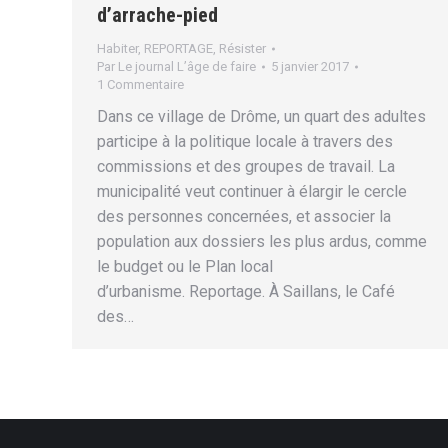
d’arrache-pied
Habiter
,
REPORTAGE
,
Résister
Par
Le journal L’âge de faire
5 janvier 2017
1 Commentaire
Dans ce village de Drôme, un quart des adultes
participe à la politique locale à travers des
commissions et des groupes de travail. La
municipalité veut continuer à élargir le cercle
des personnes concernées, et associer la
population aux dossiers les plus ardus, comme
le budget ou le Plan local
d’urbanisme. Reportage. À Saillans, le Café
des…