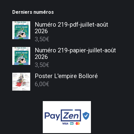
Derniers numéros
Numéro 219-pdf-juillet-août
2026
3,50
€
Numéro 219-papier-juillet-août
2026
3,50
€
Poster L'empire Bolloré
6,00
€