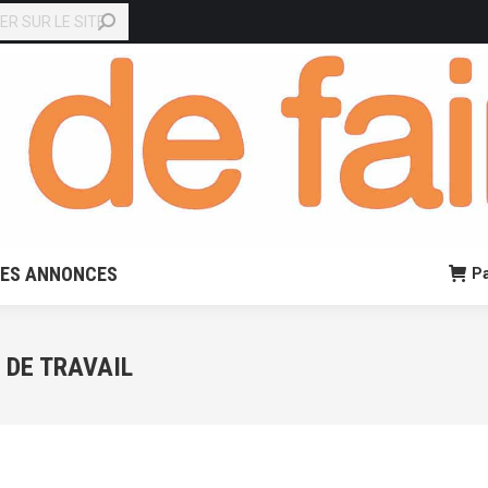
EN LIGNE
PETITES ANNONCES
Panier:
0,00
€
0
TES ANNONCES
Pa
 DE TRAVAIL