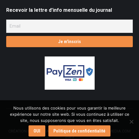
Recevoir la lettre d’info mensuelle du journal
Nous utilisons des cookies pour vous garantir la meilleure
expérience sur notre site web. Si vous continuez à utiliser ce
© L'âge de faire - 2026 Dream-Theme — truly
premium WordPress
themes
site, nous supposerons que vous en êtes satisfait.
Mentions légales
OUI
Politique de confidentialité
CRÉATION ET INTÉGRATION : L.ROBIN & AGENCE CMULTIMEDIA.COM
2025