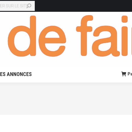
EN LIGNE
PETITES ANNONCES
Panier:
0,00
€
0
TES ANNONCES
Pa