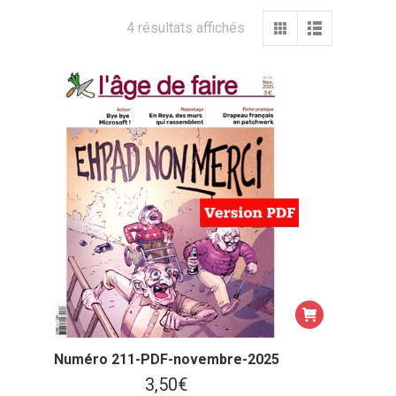
Trié
4 résultats affichés
du
plus
récent
au
plus
ancien
Numéro 211-PDF-novembre-2025
3,50
€