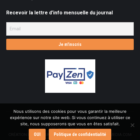
Recevoir la lettre d’info mensuelle du journal
Nous utilisons des cookies pour vous garantir la meilleure
expérience sur notre site web. Si vous continuez à utiliser ce
© L'âge de faire - 2026 Dream-Theme — truly
premium WordPress
themes
site, nous supposerons que vous en êtes satisfait.
Mentions légales
OUI
Politique de confidentialité
CRÉATION ET INTÉGRATION : L.ROBIN & AGENCE CMULTIMEDIA.COM