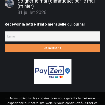
Soigner le mal (climatique) par le mal
(minier)
31 juillet 2026
Recevoir la lettre d’info mensuelle du journal
Nous utilisons des cookies pour vous garantir la meilleure
expérience sur notre site web. Si vous continuez à utiliser ce
© L'âge de faire - 2026 Dream-Theme — truly
premium WordPress