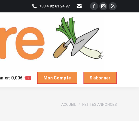
+33 4 92 61 24 97
Facebook
Instagram
RSS
Mon Compte
S'abonner
page
page
page
opens
opens
opens
in
in
in
new
new
new
window
window
window
nier:
0,00
€
Mon Compte
S'abonner
0
Vous êtes ici :
ACCUEIL
PETITES ANNONCES