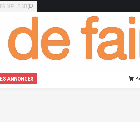
EN LIGNE
PETITES ANNONCES
Panier:
0,00
€
0
TES ANNONCES
Pa