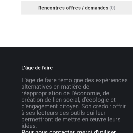
Rencontres offres / demandes
(0)
L’âge de faire
L’âge de faire témoigne des expériences
alternatives en matière de
réappropriation de l’économie, de
création de lien social, d’écologie et
d’engagement citoyen. Son credo : offrir
à ses lecteurs des outils qui leur
permettront de mettre en œuvre leurs
idées.
Pour nous contacter, merci d'utiliser