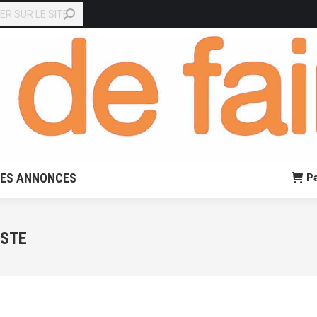
EN LIGNE
PETITES ANNONCES
Panier:
0,00
€
0
TES ANNONCES
Pa
STE