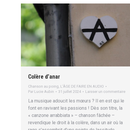
Colère d’anar
Chanson au poing
,
L’ÂGE DE FAIRE EN AUDIO
Par
Lucie Aubin
31 juillet 2024
Laisser un commentaire
La musique adoucit les mœurs ? Il en est qui le
font en ravivant les passions ! Dès son titre, la
« canzone arrabbiata » – chanson fâchée –
revendique le droit à la colère, dans un air où la
rage s’assombrit d’une pointe de lassitude.