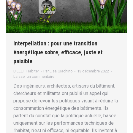
Interpellation : pour une transition
énergétique sobre, efficace, juste et
paisible
BILLET
,
Habiter
Par
Lisa Giachino
13 décembre 2022
Laisser un commentaire
Des ingénieurs, architectes, artisans du bâtiment,
chercheurs et militants ont publié un appel qui
propose de revoir les politiques visant à réduire la
consommation énergétique des bâtiments. Ils
partent du constat que la politique actuelle, basée
uniquement sur les performances techniques de
l’habitat, n’est ni efficace, ni équitable. Ils invitent à