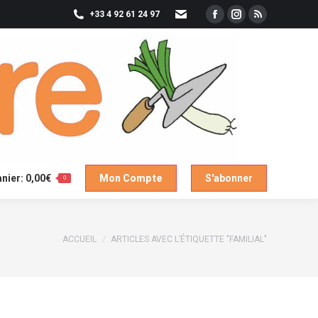
+33 4 92 61 24 97
Facebook
Instagram
RSS
Mon Compte
S'abonner
page
page
page
opens
opens
opens
in
in
in
new
new
new
window
window
window
nier:
0,00
€
Mon Compte
S'abonner
0
Vous êtes ici :
ACCUEIL
ARTICLES AVEC L’ÉTIQUETTE "FAMILIAL"