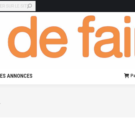
EN LIGNE
PETITES ANNONCES
Panier:
0,00
€
0
TES ANNONCES
Pa
L