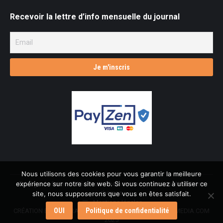
Recevoir la lettre d’info mensuelle du journal
Nous utilisons des cookies pour vous garantir la meilleure
expérience sur notre site web. Si vous continuez à utiliser ce
© L'âge de faire - 2026 Dream-Theme — truly
premium WordPress
themes
site, nous supposerons que vous en êtes satisfait.
Mentions légales
OUI
Politique de confidentialité
CRÉATION ET INTÉGRATION : L.ROBIN & AGENCE CMULTIMEDIA.COM
2025