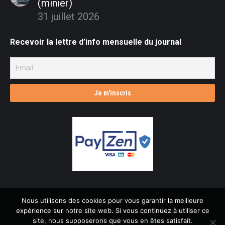
(minier)
31 juillet 2026
Recevoir la lettre d’info mensuelle du journal
Nous utilisons des cookies pour vous garantir la meilleure
expérience sur notre site web. Si vous continuez à utiliser ce
© L'âge de faire - 2026 Dream-Theme — truly
premium WordPress
themes
site, nous supposerons que vous en êtes satisfait.