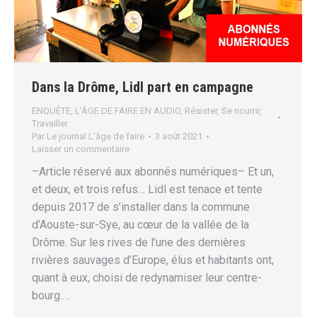
Dans la Drôme, Lidl part en campagne
ENQUÊTE
,
L’ÂGE DE FAIRE EN AUDIO
,
Résister
,
Se nourrir
,
Travailler
Par
Le journal L’âge de faire
3 août 2021
Laisser un commentaire
–Article réservé aux abonnés numériques– Et un,
et deux, et trois refus… Lidl est tenace et tente
depuis 2017 de s’installer dans la commune
d’Aouste-sur-Sye, au cœur de la vallée de la
Drôme. Sur les rives de l’une des dernières
rivières sauvages d’Europe, élus et habitants ont,
quant à eux, choisi de redynamiser leur centre-
bourg.…