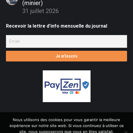
(minier)
31 juillet 2026
Recevoir la lettre d’info mensuelle du journal
Nous utilisons des cookies pour vous garantir la meilleure
expérience sur notre site web. Si vous continuez à utiliser ce
© L'âge de faire - 2026 Dream-Theme — truly
premium WordPress
themes
site, nous supposerons que vous en êtes satisfait.