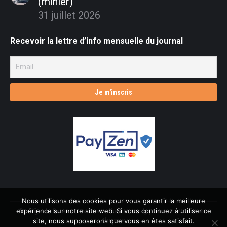
(minier)
31 juillet 2026
Recevoir la lettre d’info mensuelle du journal
Nous utilisons des cookies pour vous garantir la meilleure
expérience sur notre site web. Si vous continuez à utiliser ce
© L'âge de faire - 2026 Dream-Theme — truly
premium WordPress
themes
site, nous supposerons que vous en êtes satisfait.