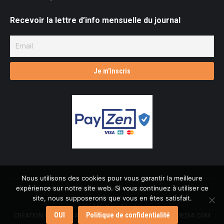
Recevoir la lettre d’info mensuelle du journal
Nous utilisons des cookies pour vous garantir la meilleure
expérience sur notre site web. Si vous continuez à utiliser ce
© L'âge de faire - 2026 Dream-Theme — truly
premium WordPress
themes
site, nous supposerons que vous en êtes satisfait.
Mentions légales
OUI
Politique de confidentialité
CRÉATION ET INTÉGRATION : L.ROBIN & AGENCE CMULTIMEDIA.COM