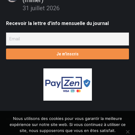
(minier)
31 juillet 2026
Recevoir la lettre d’info mensuelle du journal
Nous utilisons des cookies pour vous garantir la meilleure
expérience sur notre site web. Si vous continuez à utiliser ce
© L'âge de faire - 2026 Dream-Theme — truly
premium WordPress
themes
site, nous supposerons que vous en êtes satisfait.