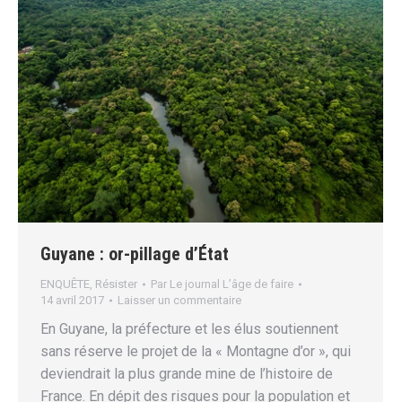
Guyane : or-pillage d’État
ENQUÊTE
,
Résister
Par
Le journal L’âge de faire
14 avril 2017
Laisser un commentaire
En Guyane, la préfecture et les élus soutiennent
sans réserve le projet de la « Montagne d’or », qui
deviendrait la plus grande mine de l’histoire de
France. En dépit des risques pour la population et