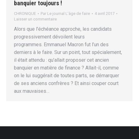
banquier toujours !
CHRONIQUE
Par
Le journal L’âge de faire
4 avril 2017
Laisser un commentaire
Alors que l’échéance approche, les candidats
progressivement dévoilent leurs
programmes. Emmanuel Macron fut l’un des
derniers à le faire. Sur un point, tout spécialement,
il était attendu : qu’allait proposer cet ancien
banquier en matière de finance ? Allait-il, comme
on le lui suggérait de toutes parts, se démarquer
de ses anciens confrères ? Et ainsi couper court
aux mauvaises…