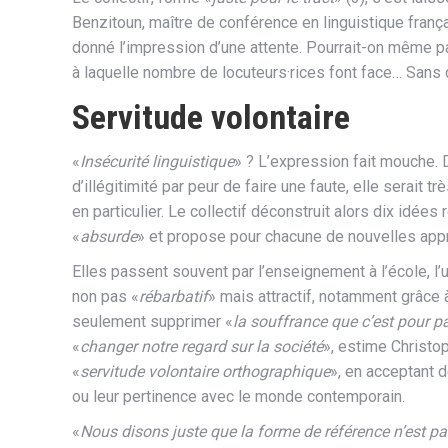
Benzitoun, maître de conférence en linguistique françai
donné l’impression d’une attente. Pourrait-on même p
à laquelle nombre de locuteurs·rices font face… Sans 
Servitude volontaire
«
Insécurité linguistique
» ? L’expression fait mouche. D
d’illégitimité par peur de faire une faute, elle serait
en particulier. Le collectif déconstruit alors dix idées
«
absurde
» et propose pour chacune de nouvelles app
Elles passent souvent par l’enseignement à l’école, l’
non pas «
rébarbatif
» mais attractif, notamment grâce à
seulement supprimer «
la souffrance que c’est pour p
«
changer notre regard sur la société
», estime Christo
«
servitude volontaire orthographique
», en acceptant 
ou leur pertinence avec le monde contemporain.
«
Nous disons juste que la forme de référence n’est pas