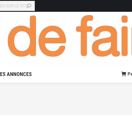
EN LIGNE
PETITES ANNONCES
Panier:
0,00
€
0
TES ANNONCES
Pa