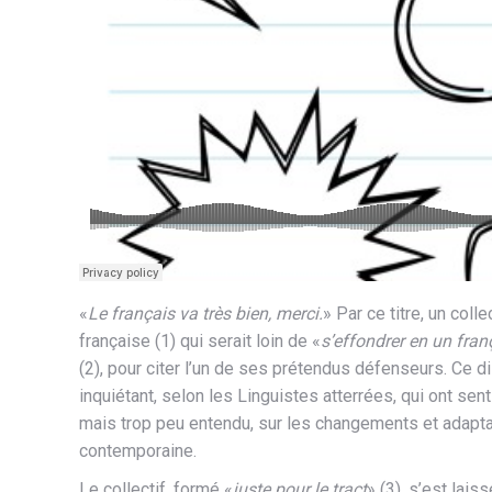
«
Le français va très bien, merci.
» Par ce titre, un coll
française (1) qui serait loin de «
s’effondrer en un fran
(2), pour citer l’un de ses prétendus défenseurs. Ce dis
inquiétant, selon les Linguistes atterrées, qui ont sen
mais trop peu entendu, sur les changements et adaptat
contemporaine.
Le collectif, formé «
juste pour le tract
» (3), s’est lai