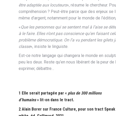
être adaptée aux locuteurs
», résume le chercheur. Pour
compréhension ? Peut-être parce que des enjeux se lien
même d’argent, notamment pour le monde de l’édition, f
«
Que les personnes qui se sentent mal à l’aise se dét
à le faire. Elles n’ont pas conscience qu’en faisant ce
problème démocratique. On l’a vu pendant les gilets ja
classe
», insiste le linguiste.
Est-ce notre langage qui changera le monde en sculpta
peu les deux. Reste qu’en nous libérant de la peur de 
exprimer, débattre…
1 Elle serait partagée par «
plus de 300 mil
lions
d’humains
» lit-on dans le tract.
2 Alain
Borer sur France Culture, pour son tract
Speak
white
, éd. Gallimard, 2021.