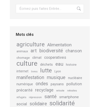
Recherche
Mots clés
agriculture
Alimentation
art
biodiversité
chanson
animaux
cooperatives
climat
chomage
culture
eau
déchets
histoire
lutte
internet
Lyon
livres
musique
manifestation
nucléaire
ondes
pollution
numérique
paysans
recyclage
précarité
retraites
retraite
santé
smartphone
répression
réfugiés
solidarité
solidaire
social