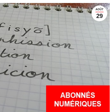
AOÛT
29