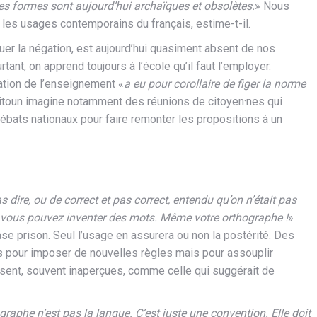
nes formes sont aujourd’hui archaïques et obsolètes.
» Nous
 les usages contemporains du français, estime-t-il.
uer la négation, est aujourd’hui quasiment absent de nos
ant, on apprend toujours à l’école qu’il faut l’employer.
ation de l’enseignement «
a eu pour corollaire de figer la norme
zitoun imagine notamment des réunions de citoyen·nes qui
débats nationaux pour faire remonter les propositions à un
 dire, ou de correct et pas correct, entendu qu’on n’était pas
s vous pouvez inventer des mots. Même votre orthographe !
»
e prison. Seul l’usage en assurera ou non la postérité. Des
s pour imposer de nouvelles règles mais pour assouplir
sent, souvent inaperçues, comme celle qui suggérait de
ographe n’est pas la langue. C’est juste une convention. Elle doit