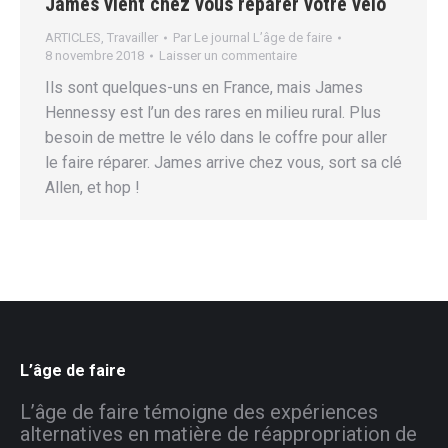
James vient chez vous réparer votre vélo
ARTICLES
,
Travailler
Par
Le journal L’âge de faire
8 novembre 2018
Laisser un commentaire
Ils sont quelques-uns en France, mais James
Hennessy est l’un des rares en milieu rural. Plus
besoin de mettre le vélo dans le coffre pour aller
le faire réparer. James arrive chez vous, sort sa clé
Allen, et hop !
L’âge de faire
L’âge de faire témoigne des expériences
alternatives en matière de réappropriation de