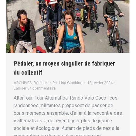
Pédaler, un moyen singulier de fabriquer
du collectif
ARCHIVES
,
Résister
Par
Lisa Giachino
12 février 2024
Laisser un commentaire
AlterTour, Tour Alternatiba, Rando Vélo Coco : ces
randonnées militantes proposent de passer de
bons moments ensemble, d’aller à la rencontre des
« alternatives », de revendiquer plus de justice
sociale et écologique. Autant de pieds de nez à la
compétition, au dopage et au matraquage