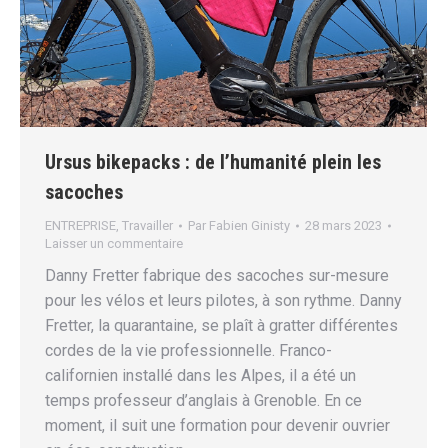
Ursus bikepacks : de l’humanité plein les
sacoches
ENTREPRISE
,
Travailler
Par
Fabien Ginisty
28 mars 2023
Laisser un commentaire
Danny Fretter fabrique des sacoches sur-mesure
pour les vélos et leurs pilotes, à son rythme. Danny
Fretter, la quarantaine, se plaît à gratter différentes
cordes de la vie professionnelle. Franco-
californien installé dans les Alpes, il a été un
temps professeur d’anglais à Grenoble. En ce
moment, il suit une formation pour devenir ouvrier