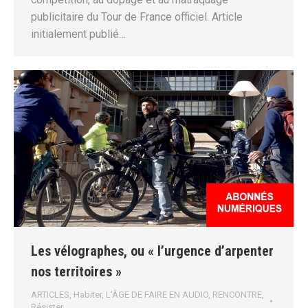
publicitaire du Tour de France officiel. Article
initialement publié…
Les vélographes, ou « l’urgence d’arpenter
nos territoires »
ARTICLES
,
Habiter
,
L’ÂGE DE FAIRE EN AUDIO
,
RENCONTRE
,
Résister