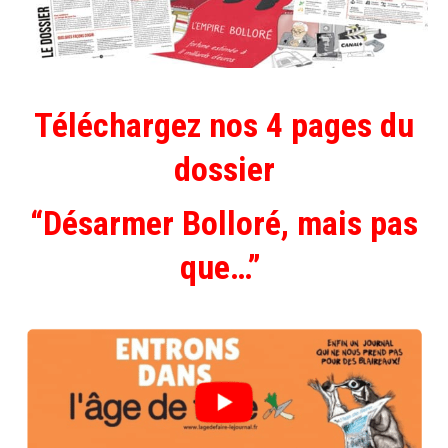
Téléchargez nos 4 pages du
dossier
“Désarmer Bolloré, mais pas
que…”