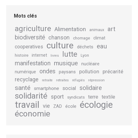
Mots clés
agriculture
art
Alimentation
animaux
biodiversité
chanson
climat
chomage
culture
eau
cooperatives
déchets
lutte
internet
histoire
Lyon
livres
musique
manifestation
nucléaire
ondes
pollution
précarité
numérique
paysans
recyclage
retraites
répression
retraite
réfugiés
santé
solidaire
social
smartphone
solidarité
sport
terre
textile
syndicats
travail
écologie
vie
école
ZAD
économie