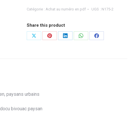
Numéro
175-
Catégorie :
Achat au numéro en pdf
UGS :
N175-2
PDF-
juillet-
Share this product
aout-
2022
Share
Share
Share
Share
Share
on
on
on
on
on
X
Pinterest
LinkedIn
WhatsApp
Facebook
en, paysans urbains
re docu bivouac paysan