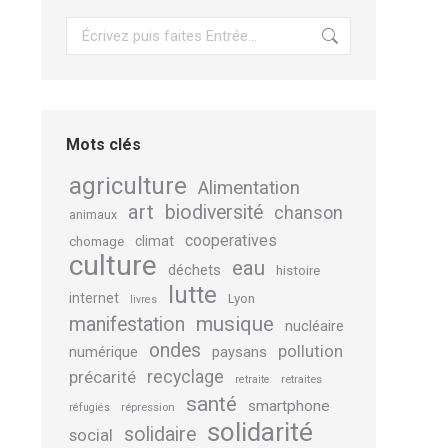
Recherche
Mots clés
agriculture
Alimentation
art
biodiversité
chanson
animaux
cooperatives
climat
chomage
culture
eau
déchets
histoire
lutte
internet
Lyon
livres
musique
manifestation
nucléaire
ondes
pollution
numérique
paysans
recyclage
précarité
retraites
retraite
santé
smartphone
répression
réfugiés
solidarité
solidaire
social