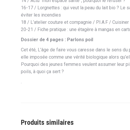
14 / Actu “mon espace santé”, pourquoi le refuser ?
16-17 / Lorgnettes : qui veut la peau du lait bio ? Le 
éviter les incendies
18 / L’atelier couture et compagnie / P.I.A.F / Cuisine
20-21 / Fiche pratique : une étagère à mangas en cart
Dossier de 4 pages : Parlons poil
Cet été, L’âge de faire vous caresse dans le sens du
elle imposée comme une vérité biologique alors qu’elle n
Pourquoi des jeunes femmes veulent assumer leur pilosi
poils, à quoi ça sert ?
.
Produits similaires