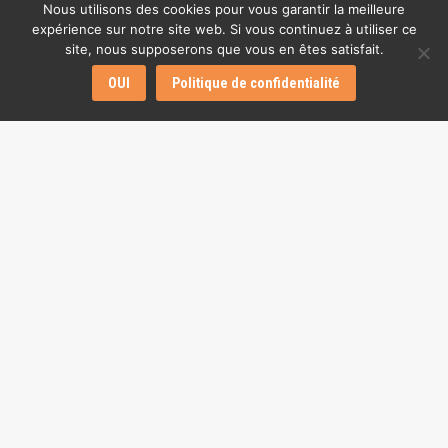
Nous utilisons des cookies pour vous garantir la meilleure
expérience sur notre site web. Si vous continuez à utiliser ce
site, nous supposerons que vous en êtes satisfait.
OUI
Politique de confidentialité
Par
Le journal L’âge de faire
28 octobre 2019
Laisser un commentaire
Navigation
ONGLET PRÉCÉDENT
de
Vers moins de protection des salariés en cas de
Onglet
restructuration ?
commentaire
précédent
ONGLET SUIVANT
Aux ateliers de Bentenac : un centre d’accueil