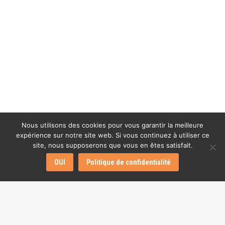
Nous utilisons des cookies pour vous garantir la meilleure
expérience sur notre site web. Si vous continuez à utiliser ce
site, nous supposerons que vous en êtes satisfait.
OUI
Politique de confidentialité
Par
Le journal L’âge de faire
1 juillet 2019
Laisser un commentaire