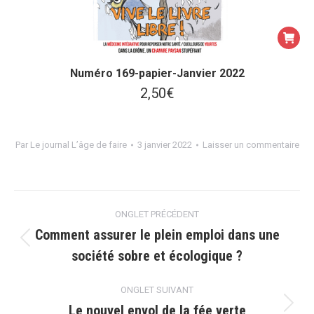
Numéro 169-papier-Janvier 2022
2,50
€
Par
Le journal L’âge de faire
3 janvier 2022
Laisser un commentaire
Navigation
ONGLET PRÉCÉDENT
de
Comment assurer le plein emploi dans une
Onglet
société sobre et écologique ?
commentaire
précédent
ONGLET SUIVANT
Le nouvel envol de la fée verte
Onglet