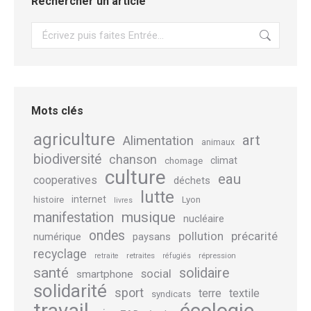
Rechercher un article
Recherche
Mots clés
agriculture
art
Alimentation
animaux
biodiversité
chanson
climat
chomage
culture
eau
cooperatives
déchets
lutte
internet
histoire
Lyon
livres
musique
manifestation
nucléaire
ondes
pollution
précarité
numérique
paysans
recyclage
retraites
répression
retraite
réfugiés
santé
solidaire
social
smartphone
solidarité
sport
terre
textile
syndicats