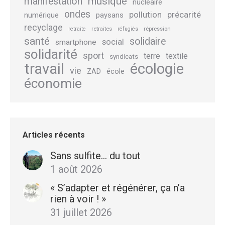
musique
manifestation
nucléaire
ondes
pollution
précarité
numérique
paysans
recyclage
retraites
répression
retraite
réfugiés
santé
solidaire
social
smartphone
solidarité
sport
terre
textile
syndicats
travail
écologie
vie
école
ZAD
économie
Articles récents
Sans sulfite… du tout
1 août 2026
« S’adapter et régénérer, ça n’a
rien à voir ! »
31 juillet 2026