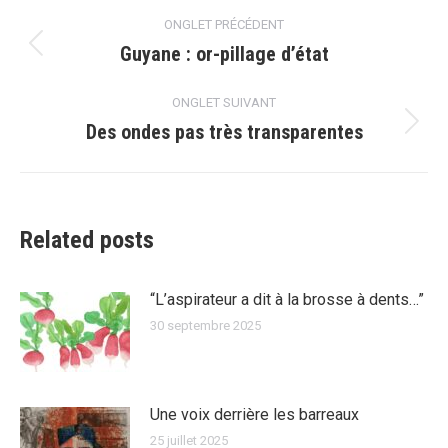
Navigation
ONGLET PRÉCÉDENT
de
Guyane : or-pillage d’état
Onglet
précédent
commentaire
ONGLET SUIVANT
Des ondes pas très transparentes
Onglet
suivant
Related posts
“L’aspirateur a dit à la brosse à dents…”
30 septembre 2025
Une voix derrière les barreaux
25 juillet 2025