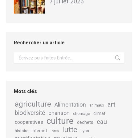
7 juillet 2026
Rechercher un article
Recherche
Mots clés
agriculture
art
Alimentation
animaux
biodiversité
chanson
climat
chomage
culture
eau
cooperatives
déchets
lutte
internet
histoire
Lyon
livres