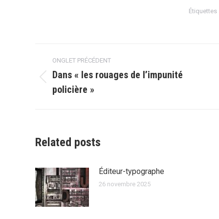
Étiquettes
Navigation
ONGLET PRÉCÉDENT
de
Dans « les rouages de l’impunité
Onglet
policière »
commentaire
précédent
Related posts
Éditeur-typographe
26 novembre 2025