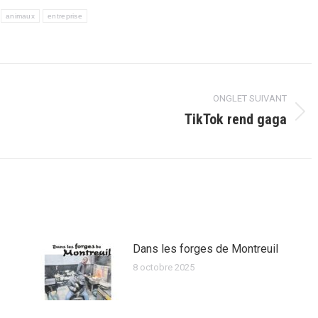
animaux
entreprise
ONGLET SUIVANT
TikTok rend gaga
Onglet
suivant
Dans les forges de Montreuil
8 octobre 2025