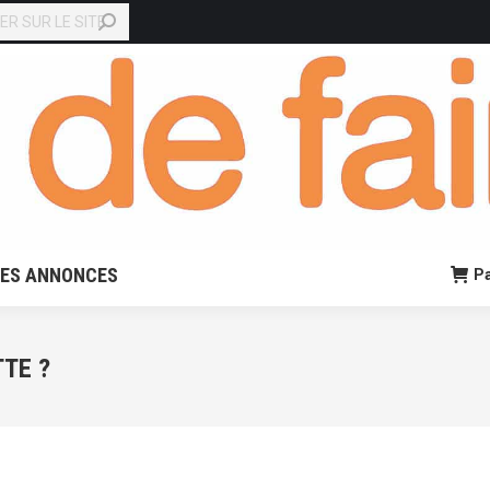
EN LIGNE
PETITES ANNONCES
Panier:
0,00
€
0
TES ANNONCES
Pa
TTE ?