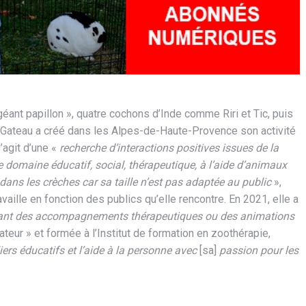
éant papillon », quatre cochons d’Inde comme Riri et Tic, puis
 Gateau a créé dans les Alpes-de-Haute-Provence son activité
s’agit d’une «
recherche d’interactions positives issues de la
 domaine éducatif, social, thérapeutique, à l’aide d’animaux
ns les crèches car sa taille n’est pas adaptée au public
»,
availle en fonction des publics qu’elle rencontre. En 2021, elle a
osant des accompagnements thérapeutiques ou des animations
teur » et formée à l’Institut de formation en zoothérapie,
liers éducatifs et l’aide à la personne avec
[sa]
passion pour les