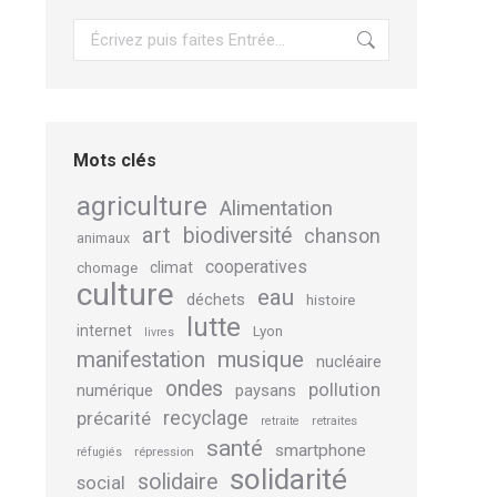
Recherche
Mots clés
agriculture
Alimentation
art
biodiversité
chanson
animaux
cooperatives
climat
chomage
culture
eau
déchets
histoire
lutte
internet
Lyon
livres
musique
manifestation
nucléaire
ondes
pollution
numérique
paysans
recyclage
précarité
retraites
retraite
santé
smartphone
répression
réfugiés
solidarité
solidaire
social