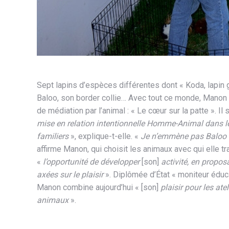
Sept lapins d’espèces différentes dont « Koda, lapin g
Baloo, son border collie… Avec tout ce monde, Manon
de médiation par l’animal : « Le cœur sur la patte ». Il 
mise en relation intentionnelle Homme-Animal dans le
familiers
», explique-t-elle. «
Je n’emmène pas Baloo da
affirme Manon, qui choisit les animaux avec qui elle tr
«
l’opportunité de développer
[son]
activité, en prop
axées sur le plaisir
». Diplômée d’État « moniteur éduca
Manon combine aujourd’hui « [son]
plaisir pour les ate
animaux
».