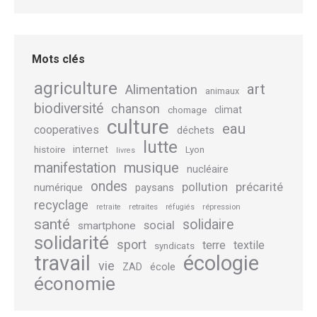
Mots clés
agriculture
art
Alimentation
animaux
biodiversité
chanson
climat
chomage
culture
eau
cooperatives
déchets
lutte
internet
histoire
Lyon
livres
musique
manifestation
nucléaire
ondes
pollution
précarité
numérique
paysans
recyclage
retraites
répression
retraite
réfugiés
santé
solidaire
social
smartphone
solidarité
sport
terre
textile
syndicats
travail
écologie
vie
école
ZAD
économie