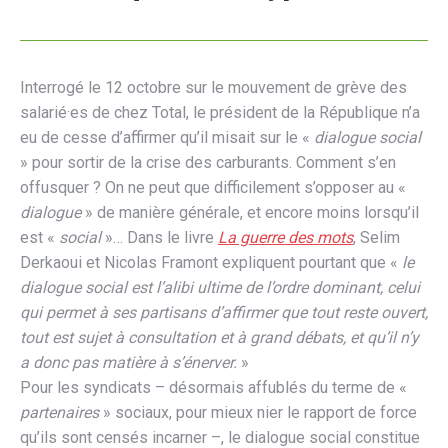
Interrogé le 12 octobre sur le mouvement de grève
des
salarié·es de chez Total, le président de la Répu
blique n’a
eu de cesse d’affirmer qu’il misait sur le
«
dialogue social
» pour sortir de la crise des carbu
rants. Comment s’en
offusquer ? On ne peut que difficilement s’op
poser au «
dialogue
» de manière générale, et encore moins lorsqu’il
est «
social
»…
Dans le livre
La guerre des mots
, Selim
Derkaoui et Nicolas Framont
expliquent pourtant que «
le
dialogue social est l’alibi ultime de l’ordre
dominant, celui
qui permet à ses partisans d’affirmer que tout reste ou
vert,
tout est sujet à consultation et à grand débats, et qu’il n’y
a donc pas
matière à s’énerver.
»
Pour les syndicats – désormais affublés du terme de «
partenaires
»
sociaux, pour mieux nier le rapport de force
qu’ils sont censés incar
ner –, le dialogue social constitue