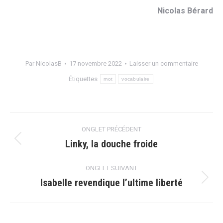
Nicolas Bérard
Par
NicolasB
17 novembre 2022
Laisser un commentaire
Étiquettes
mot
vocabulaire
Navigation
ONGLET PRÉCÉDENT
de
Linky, la douche froide
Onglet
précédent
commentaire
ONGLET SUIVANT
Isabelle revendique l’ultime liberté
Onglet
suivant