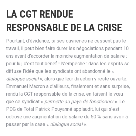
LA CGT RENDUE
RESPONSABLE DE LA CRISE
Pourtant, d’évidence, si ses ouvrier·es ne cessent pas le
travail, il peut
bien faire durer les négociations pendant 10
ans avant d’accorder la
moindre augmentation de salaire :
pour lui, c’est tout bénef ! N’em
pêche : dans les esprits se
diffuse l’idée que les syndicats ont aban
donné le «
dialogue social
», alors que leur direction y reste ouverte.
Emmanuel Macron a d’ailleurs, finalement et sans surprise,
rendu la
CGT responsable de la crise, en faisant le vœu
que ce syndicat
«
per
mette au pays de fonctionner
». Le
PDG de Total Patrick Pouyanné
applaudit, lui qui s’est
octroyé une augmentation de salaire de 50 %
sans avoir à
passer par la case «
dialogue social
».