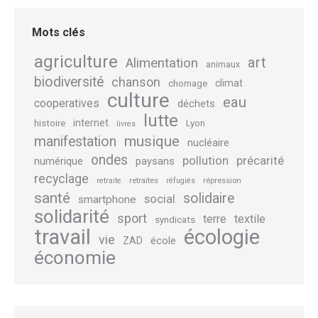
Mots clés
agriculture
art
Alimentation
animaux
biodiversité
chanson
climat
chomage
culture
eau
cooperatives
déchets
lutte
internet
histoire
Lyon
livres
musique
manifestation
nucléaire
ondes
pollution
précarité
numérique
paysans
recyclage
retraites
répression
retraite
réfugiés
santé
solidaire
social
smartphone
solidarité
sport
terre
textile
syndicats
travail
écologie
vie
école
ZAD
économie