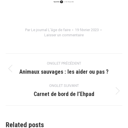
Par
Le journal L’âge de faire
19 février 2023
Laisser un commentaire
Navigation
ONGLET PRÉCÉDENT
de
Animaux sauvages : les aider ou pas ?
Onglet
précédent
commentaire
ONGLET SUIVANT
Carnet de bord de l’Ehpad
Onglet
suivant
Related posts