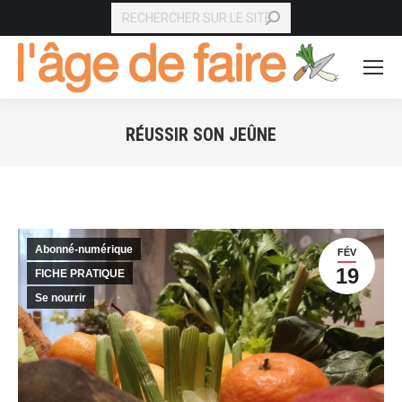
RECHERCHE
RÉUSSIR SON JEÛNE
Vous êtes ici :
Abonné-numérique
FÉV
19
FICHE PRATIQUE
Se nourrir