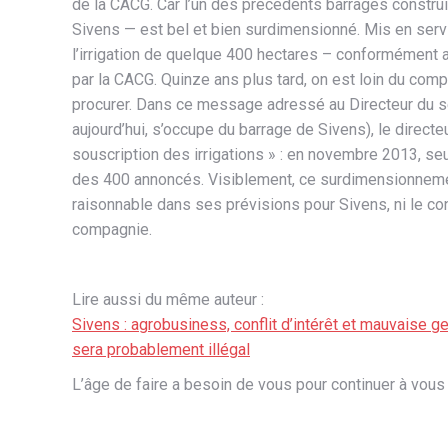
de la CACG. Car l’un des précédents barrages constr
Sivens — est bel et bien surdimensionné. Mis en servi
l’irrigation de quelque 400 hectares – conformément a
par la CACG. Quinze ans plus tard, on est loin du comp
procurer. Dans ce message adressé au Directeur du se
aujourd’hui, s’occupe du barrage de Sivens), le directe
souscription des irrigations » : en novembre 2013, seu
des 400 annoncés. Visiblement, ce surdimensionnemen
raisonnable dans ses prévisions pour Sivens, ni le co
compagnie.
Lire aussi du même auteur :
Sivens : agrobusiness, conflit d’intérêt et mauvaise g
sera probablement illégal
L’âge de faire a besoin de vous pour continuer à vous 