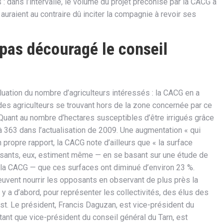
 dans l’intervalle, le volume du projet préconisé par la CACG a
auraient au contraire dû inciter la compagnie à revoir ses
 pas découragé le conseil
uation du nombre d’agriculteurs intéressés : la CACG en a
 des agriculteurs se trouvant hors de la zone concernée par ce
 Quant au nombre d’hectares susceptibles d’être irrigués grâce
à 363 dans l’actualisation de 2009. Une augmentation « qui
on propre rapport, la CACG note d’ailleurs que « la surface
posants, eux, estiment même — en se basant sur une étude de
 la CACG — que ces surfaces ont diminué d’environ 23 %.
vent nourrir les opposants en observant de plus près la
 y a d’abord, pour représenter les collectivités, des élus des
t. Le président, Francis Daguzan, est vice-président du
 tant que vice-président du conseil général du Tarn, est