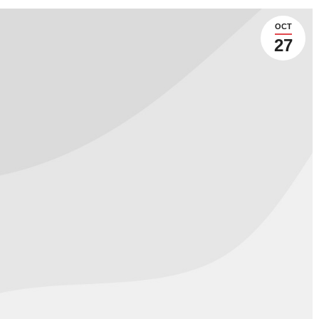
OCT
27