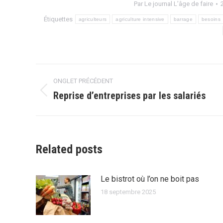
Par
Le journal L’âge de faire
Étiquettes
agriculteurs
agriculture intensive
barrage
besoins
Navigation
ONGLET PRÉCÉDENT
de
Reprise d’entreprises par les salariés
Onglet
précédent
commentaire
Related posts
Le bistrot où l’on ne boit pas
18 septembre 2025