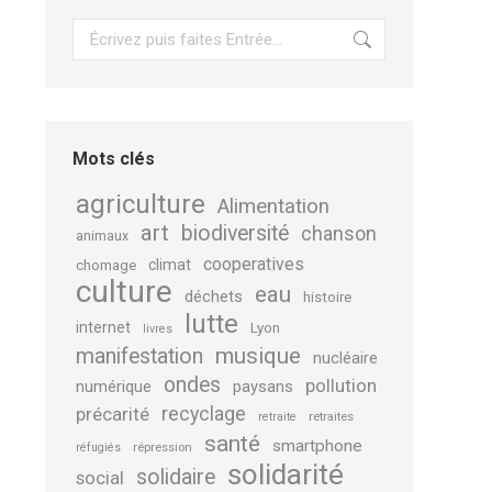
Recherche
Mots clés
agriculture
Alimentation
art
biodiversité
chanson
animaux
cooperatives
climat
chomage
culture
eau
déchets
histoire
lutte
internet
Lyon
livres
musique
manifestation
nucléaire
ondes
pollution
numérique
paysans
recyclage
précarité
retraites
retraite
santé
smartphone
répression
réfugiés
solidarité
solidaire
social