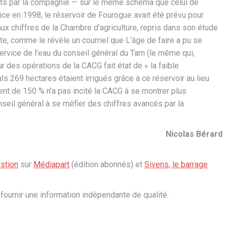
uits par la compagnie — sur le même schéma que celui de
ce en 1998, le réservoir de Fourogue avait été prévu pour
ux chiffres de la Chambre d’agriculture, repris dans son étude
te, comme le révèle un courriel que L’âge de faire a pu se
rvice de l’eau du conseil général du Tarn (le même qui,
ur des opérations de la CACG fait état de « la faible
ls 269 hectares étaient irrigués grâce à ce réservoir au lieu
t de 150 % n’a pas incité la CACG à se montrer plus
nseil général à se méfier des chiffres avancés par la
Nicolas Bérard
estion
sur
Médiapart
(édition abonnés) et
Sivens, le barrage
fournir une information indépendante de qualité.