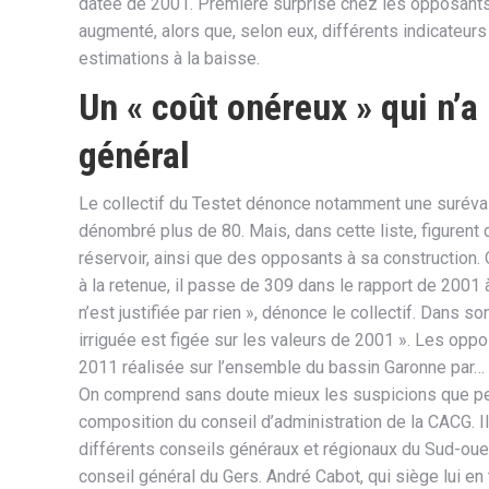
datée de 2001. Première surprise chez les opposants :
augmenté, alors que, selon eux, différents indicateurs 
estimations à la baisse.
Un « coût onéreux » qui n’a
général­­­­
Le collectif du Testet dénonce notamment une suréval
dénombré plus de 80. Mais, dans cette liste, figurent
réservoir, ainsi que des opposants à sa construction.
à la retenue, il passe de 309 dans le rapport de 2001 
n’est justifiée par rien », dénonce le collectif. Dans s
irriguée est figée sur les valeurs de 2001 ». Les op
2011 réalisée sur l’ensemble du bassin Garonne par…
On comprend sans doute mieux les suspicions que peu
composition du conseil d’administration de la CACG. Il
différents conseils généraux et régionaux du Sud-oues
conseil général du Gers. André Cabot, qui siège lui en