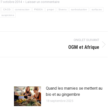
27 octobre 2014
Laisser un commentaire
CACG
construction
FNSEA
projet
Sivens
surévaluation
surfaces
suspicions
ONGLET SUIVANT
OGM et Afrique
Onglet
suivant
Quand les mamies se mettent au
bio et au gingembre
18 septembre 2025