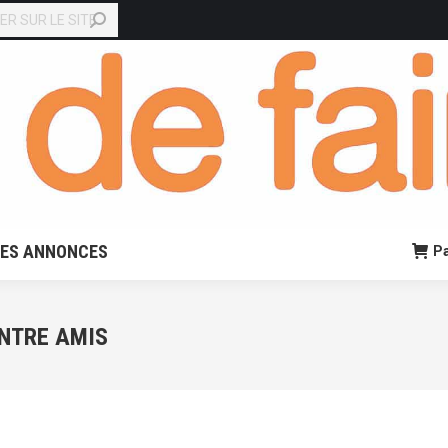
EN LIGNE
PETITES ANNONCES
Panier:
0,00
€
0
TES ANNONCES
Pa
ENTRE AMIS