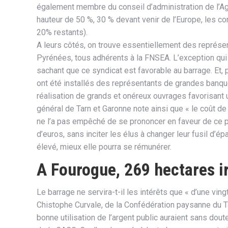
également membre du conseil d’administration de l’Age
hauteur de 50 %, 30 % devant venir de l’Europe, les c
20% restants).
A leurs côtés, on trouve essentiellement des représen
Pyrénées, tous adhérents à la FNSEA. L’exception qui c
sachant que ce syndicat est favorable au barrage. Et, p
ont été installés des représentants de grandes banque
réalisation de grands et onéreux ouvrages favorisant 
général de Tarn et Garonne note ainsi que « le coût de 
ne l’a pas empêché de se prononcer en faveur de ce pro
d’euros, sans inciter les élus à changer leur fusil d’épa
élevé, mieux elle pourra se rémunérer.
A Fourogue, 269 hectares i
Le barrage ne servira-t-il les intérêts que « d’une vi
Chistophe Curvale, de la Confédération paysanne du Ta
bonne utilisation de l’argent public auraient sans dou