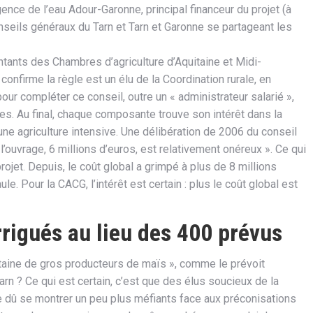
nce de l’eau Adour-Garonne, principal financeur du projet (à
onseils généraux du Tarn et Tarn et Garonne se partageant les
tants des Chambres d’agriculture d’Aquitaine et Midi-
onfirme la règle est un élu de la Coordination rurale, en
our compléter ce conseil, outre un « administrateur salarié »,
s. Au final, chaque composante trouve son intérêt dans la
une agriculture intensive. Une délibération de 2006 du conseil
l’ouvrage, 6 millions d’euros, est relativement onéreux ». Ce qui
jet. Depuis, le coût global a grimpé à plus de 8 millions
ule. Pour la CACG, l’intérêt est certain : plus le coût global est
rrigués au lieu des 400 prévus
ngtaine de gros producteurs de maïs », comme le prévoit
rn ? Ce qui est certain, c’est que des élus soucieux de la
te dû se montrer un peu plus méfiants face aux préconisations