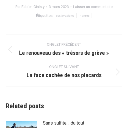
Par
Fabien Ginisty
3 mars 2023
Laisser un commentaire
Étiquettes
esclavagisme
nantes
Navigation
ONGLET PRÉCÉDENT
de
Le renouveau des « trésors de grève »
Onglet
précédent
commentaire
ONGLET SUIVANT
La face cachée de nos placards
Onglet
suivant
Related posts
Sans sulfite… du tout