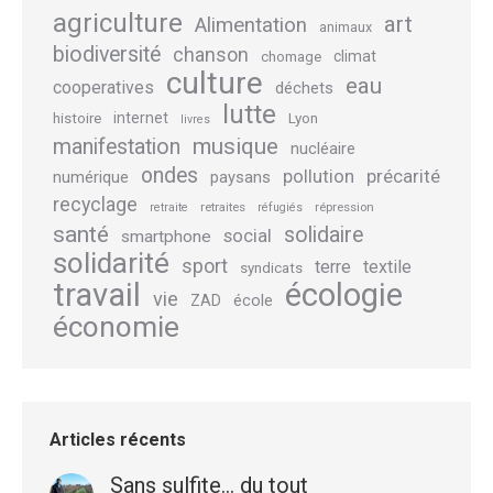
agriculture
art
Alimentation
animaux
biodiversité
chanson
climat
chomage
culture
eau
cooperatives
déchets
lutte
internet
histoire
Lyon
livres
musique
manifestation
nucléaire
ondes
pollution
précarité
numérique
paysans
recyclage
retraites
répression
retraite
réfugiés
santé
solidaire
social
smartphone
solidarité
sport
terre
textile
syndicats
travail
écologie
vie
école
ZAD
économie
Articles récents
Sans sulfite… du tout