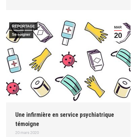
REPORTAGE
MAR
20
Se soigner
Une infirmière en service psychiatrique
témoigne
20 mars 2020