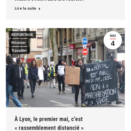
Lire la suite
REPORTAGE
MAI
4
Résister
Travailler
À Lyon, le premier mai, c’est
« rassemblement distancié »